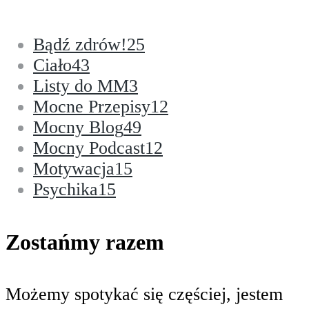
Bądź zdrów!
25
Ciało
43
Listy do MM
3
Mocne Przepisy
12
Mocny Blog
49
Mocny Podcast
12
Motywacja
15
Psychika
15
Zostańmy razem
Możemy spotykać się częściej, jestem