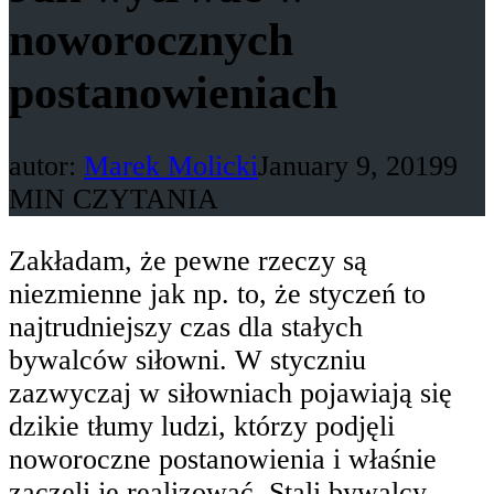
Menu
noworocznych
O mnie
postanowieniach
Mocny Podcast
Mocny Blog
autor:
Marek Molicki
January 9, 2019
9
MIN CZYTANIA
Zakładam, że pewne rzeczy są
niezmienne jak np. to, że styczeń to
najtrudniejszy czas dla stałych
bywalców siłowni. W styczniu
zazwyczaj w siłowniach pojawiają się
dzikie tłumy ludzi, którzy podjęli
noworoczne postanowienia i właśnie
zaczęli je realizować. Stali bywalcy