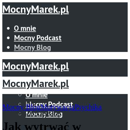
MocnyMarek.pl
O mnie
Mocny Podcast
Mocny Blog
MocnyMarek.pl
MocnyMarek.pl
Menu
O mnie
O mnie
Mocny Podcast
Mocny Blog
Motywacja
Psychika
Mocny Podcast
Mocny Blog
Mocny Blog
Jak wytrwać w