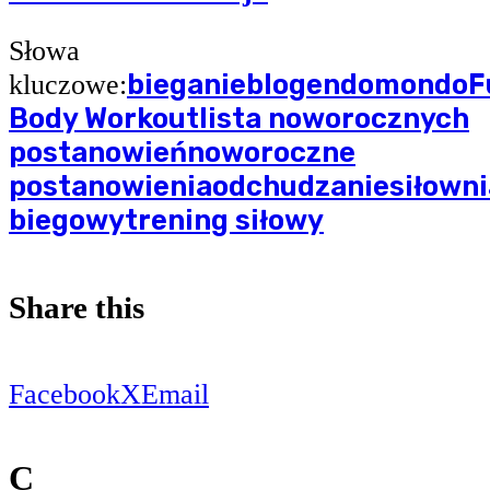
Słowa
bieganie
blog
endomondo
F
kluczowe:
Body Workout
lista noworocznych
postanowień
noworoczne
postanowienia
odchudzanie
siłowni
biegowy
trening siłowy
Share this
Facebook
X
Email
C