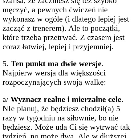
szansa, że zaczniesz się też szybko
męczyć, a pewnych ćwiczeń nie
wykonasz w ogóle (i dlatego lepiej jest
zacząć z trenerem). Ale to początki,
które trzeba przetrwać. Z czasem jest
coraz łatwiej, lepiej i przyjemniej.
5.
Ten punkt ma dwie wersje
.
Najpierw wersja dla większości
rozpoczynających swoją walkę:
a/
Wyznacz realne i mierzalne cele
.
NIe planuj, że będziesz chodził(a) 5
razy w tygodniu na siłownie, bo nie
będziesz. Może uda Ci się wytrwać tak
tydzień, no może dwa. Ale w dłuższej