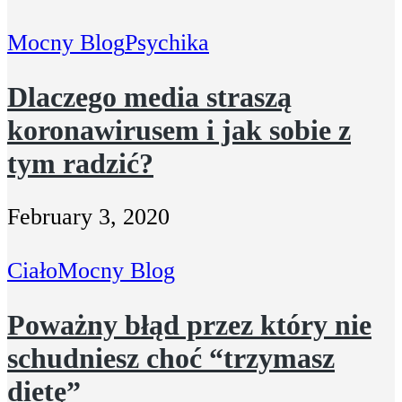
Mocny Blog
Psychika
Dlaczego media straszą
koronawirusem i jak sobie z
tym radzić?
February 3, 2020
Ciało
Mocny Blog
Poważny błąd przez który nie
schudniesz choć “trzymasz
dietę”