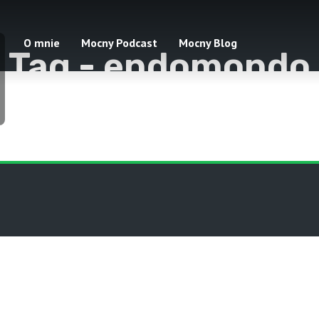
O mnie
Mocny Podcast
Mocny Blog
Tag -
endomondo
1 odcinki