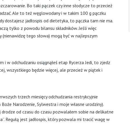
czarowanie. Bo taki pączek czy inne słodycze to przecież
zgadzać. Ale to też węglowodany i w takim 100 g pączku
edy dostajesz jadłospis od dietetyka, to pączka tam nie ma.
płaczą tylko z powodu bilansu składników. Jeśli więc
ety (nienawidzę tego słowa) mogą być w najlepszym
 i w odchudzaniu osiągnąłeś etap Rycerza Jedi, to zjedz
j, wszystkiego będzie więcej, ale przecież w piątek i
erwszych trzech miesięcy odchudzania restrykcyjnie
 Boże Narodzenie, Sylwestra i moje własne urodziny).
rej drodze od czasu do czasu pozwalałem sobie na delikatne
. Regułą jest jadłospis, który pozwala mi tracić wagę w