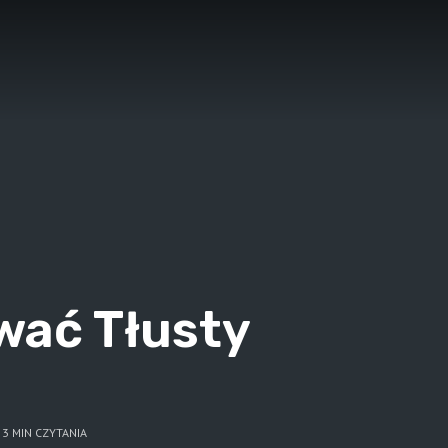
wać Tłusty
3 MIN CZYTANIA