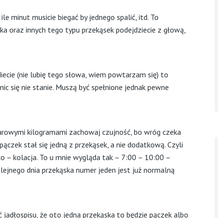
le minut musicie biegać by jednego spalić, itd. To
ka oraz innych tego typu przekąsek podejdziecie z głową,
iecie (nie lubię tego słowa, wiem powtarzam się) to
nic się nie stanie. Muszą być spełnione jednak pewne
iarowymi kilogramami zachowaj czujność, bo wróg czeka
 pączek stał się jedną z przekąsek, a nie dodatkową. Czyli
ko – kolacja. To u mnie wygląda tak – 7:00 – 10:00 –
lejnego dnia przekąska numer jeden jest już normalną
 jadłospisu, że oto jedna przekąska to będzie pączek albo