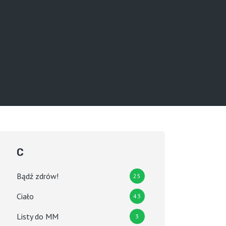
C
Bądź zdrów!
25
Ciało
43
Listy do MM
3