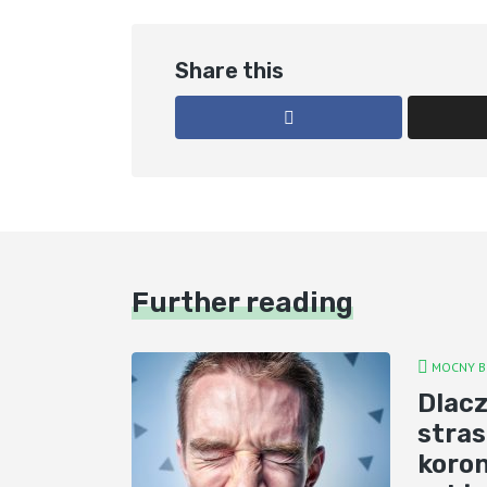
Share this
Further reading
MOCNY B
Dlac
stra
koron