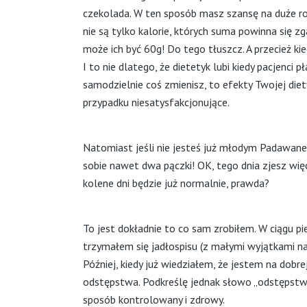
czekolada. W ten sposób masz szansę na duże roz
nie są tylko kalorie, których suma powinna się 
może ich być 60g! Do tego tłuszcz. A przecież ki
I to nie dlatego, że dietetyk lubi kiedy pacjenci 
samodzielnie coś zmienisz, to efekty Twojej di
przypadku niesatysfakcjonujące.
Natomiast jeśli nie jesteś już młodym Padawanem
sobie nawet dwa pączki! OK, tego dnia zjesz więce
kolene dni będzie już normalnie, prawda?
To jest dokładnie to co sam zrobiłem. W ciągu pi
trzymałem się jadłospisu (z małymi wyjątkami na
Później, kiedy już wiedziałem, że jestem na dob
odstępstwa. Podkreślę jednak słowo „odstępstwa”
sposób kontrolowany i zdrowy.