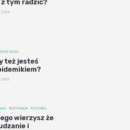
 z tym radzić?
, 2020
OCNY BLOG
y też jesteś
pidemikiem?
, 2020
LOG
MOTYWACJA
PSYCHIKA
ego wierzysz że
dzanie i