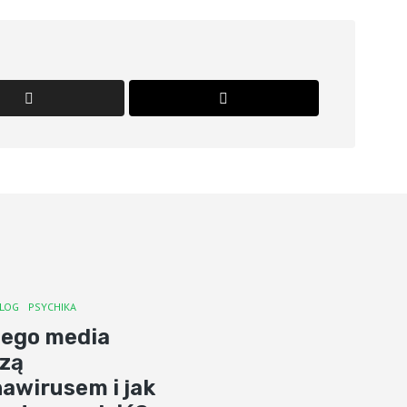
LOG
PSYCHIKA
zego media
szą
awirusem i jak