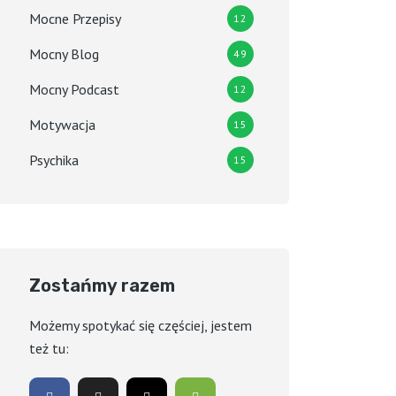
Mocne Przepisy
12
Mocny Blog
49
Mocny Podcast
12
Motywacja
15
Psychika
15
Zostańmy razem
Możemy spotykać się częściej, jestem
też tu: