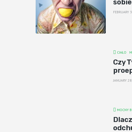
sobie
FEBRUARY 3
CIAŁO
M
Czy T
proe
JANUARY 28
MOCNY B
Dlacz
odchu