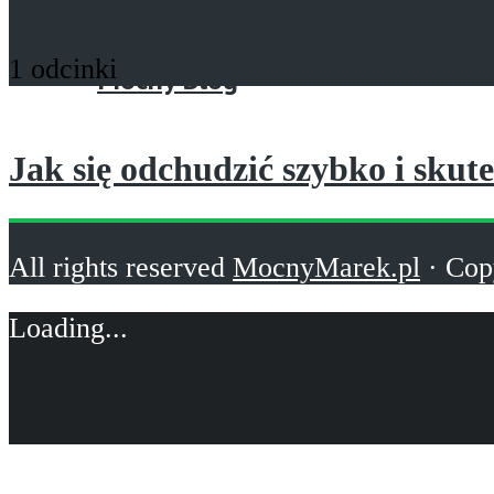
O mnie
Mocny Podcast
1 odcinki
Mocny Blog
Jak się odchudzić szybko i skut
All rights reserved
MocnyMarek.pl
· Cop