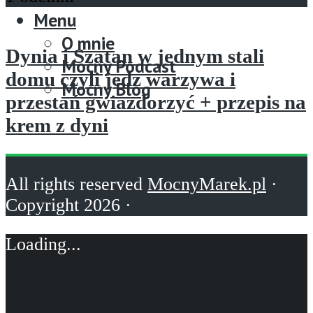
Menu
O mnie
Dynia i Szatan w jednym stali
Mocny Podcast
domu czyli jedz warzywa i
Mocny Blog
przestań gwiazdorzyć + przepis na
krem z dyni
All rights reserved
MocnyMarek.pl
·
Copyright 2026 ·