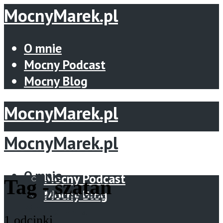
MocnyMarek.pl
O mnie
Mocny Podcast
Mocny Blog
MocnyMarek.pl
MocnyMarek.pl
Menu
O mnie
O mnie
Mocny Podcast
Tag -
szatan
Mocny Podcast
Mocny Blog
Mocny Blog
1 odcinki